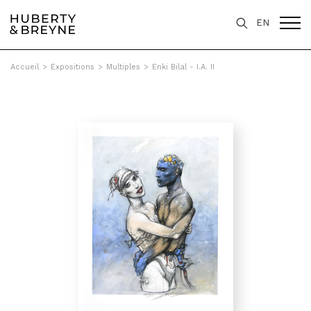
EN
Accueil
>
Expositions
>
Multiples
>
Enki Bilal - I.A. II