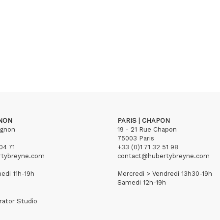
GNON
PARIS | CHAPON
ignon
19 - 21 Rue Chapon
75003 Paris
04 71
+33 (0)1 71 32 51 98
rtybreyne.com
contact@hubertybreyne.com
edi 11h-19h
Mercredi > Vendredi 13h30-19h
Samedi 12h-19h
rator Studio