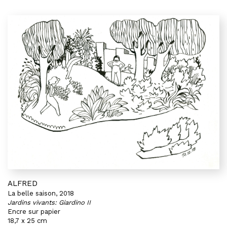
ALFRED
La belle saison, 2018
Jardins vivants: Giardino II
Encre sur papier
18,7 x 25 cm