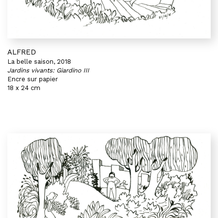
ALFRED
La belle saison, 2018
Jardins vivants: Giardino III
Encre sur papier
18 x 24 cm