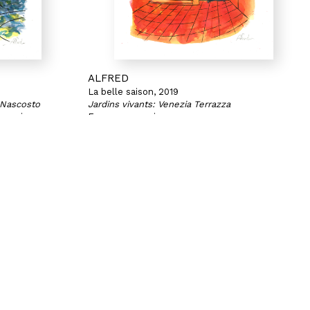
ALFRED
La belle saison, 2019
o Nascosto
Jardins vivants: Venezia Terrazza
r papier
Encres sur papier
32,2 x 21,9 cm
Vendue