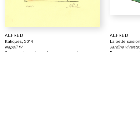
ALFRED
ALFRED
Italiques, 2014
La belle saisio
Napoli IV
Jardins vivants
Crayons de couleur et encre sur papier
Encres sur pap
7 x 8 cm
22,5 x 31 cm
Vendue
Vendue
BRUXELLES | CHÂTELAIN
PARIS | MATI