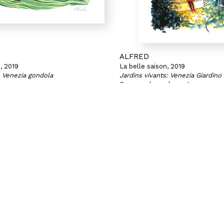
ALFRED
n, 2019
La belle saison, 2019
: Venezia gondola
Jardins vivants: Venezia Giardin
ier
Crayons de couleur et encres su
34,5 x 24,3 cm
Vendue
GNON
PARIS | CHAPON