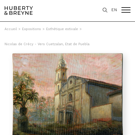
EN
Accueil
>
Expositions
>
Esthétique estivale
>
Nicolas de Crécy - Vers Cuetzalan, Etat de Puebla