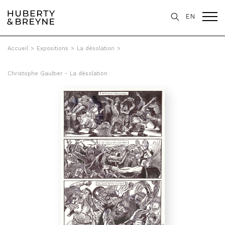
EN
Accueil
>
Expositions
>
La désolation
>
Christophe Gaultier - La désolation