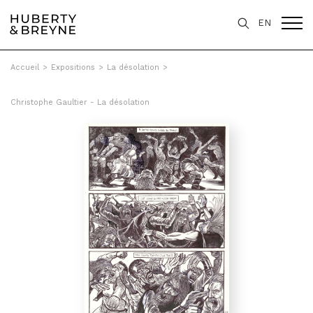
EN
Accueil
>
Expositions
>
La désolation
>
Christophe Gaultier - La désolation