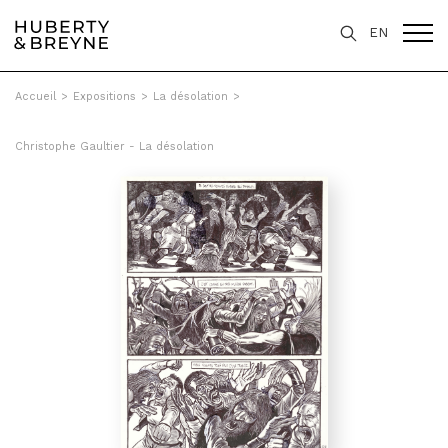
EN
Accueil
>
Expositions
>
La désolation
>
Christophe Gaultier - La désolation