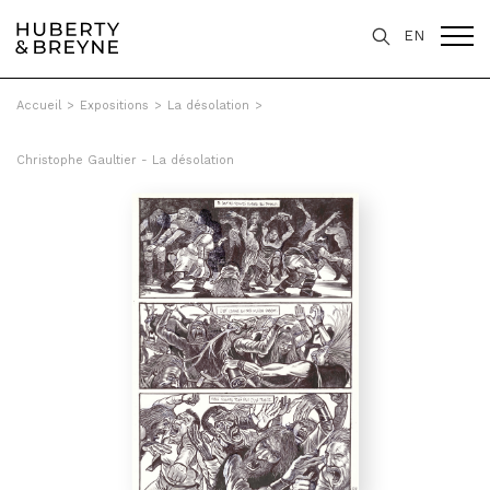
EN
Accueil
>
Expositions
>
La désolation
>
Christophe Gaultier - La désolation