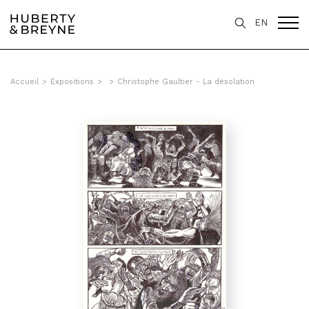
EN
Accueil
>
Expositions
>
>
Christophe Gaultier - La désolation