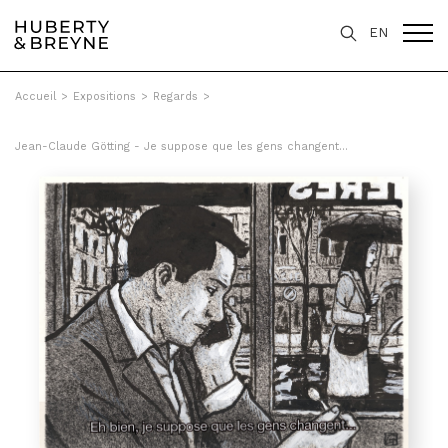
EN
Accueil
>
Expositions
>
Regards
>
Jean-Claude Götting - Je suppose que les gens changent...