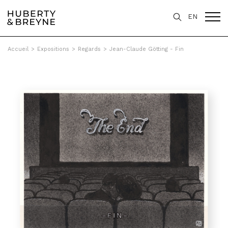
EN
Accueil
>
Expositions
>
Regards
>
Jean-Claude Götting - Fin