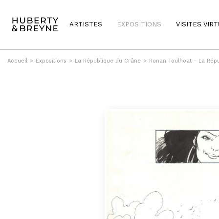
ARTISTES
EXPOSITIONS
VISITES VIR
Accueil
>
Expositions
>
La République du Crâne
>
Ronan Toulhoat - La Rép