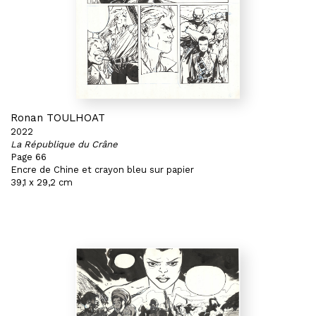
Ronan TOULHOAT
2022
La République du Crâne
Page 66
Encre de Chine et crayon bleu sur papier
39,1 x 29,2 cm