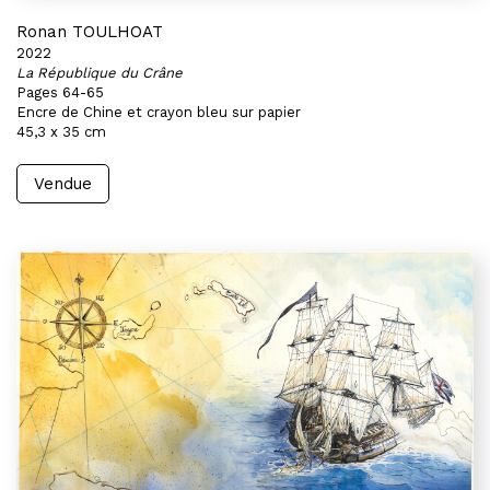
Ronan TOULHOAT
2022
La République du Crâne
Pages 64-65
Encre de Chine et crayon bleu sur papier
45,3 x 35 cm
Vendue