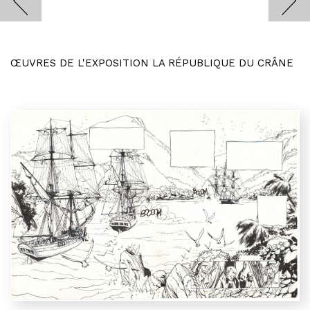
ŒUVRES DE L'EXPOSITION LA RÉPUBLIQUE DU CRÂNE