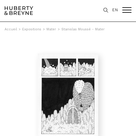
EN
Accueil
>
Expositions
>
Mater
>
Stanislas Moussé - Mater