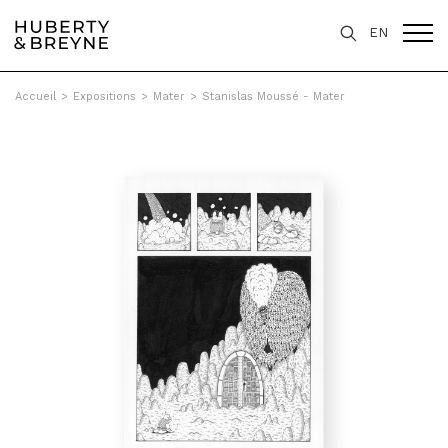
EN
Accueil
>
Expositions
>
Mater
>
Stanislas Moussé - Mater