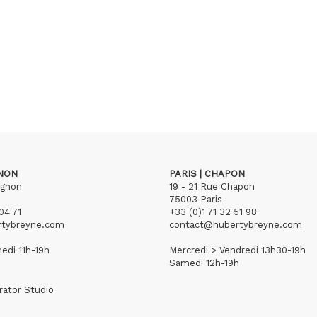
GNON
PARIS | CHAPON
ignon
19 - 21 Rue Chapon
75003 Paris
04 71
+33 (0)1 71 32 51 98
rtybreyne.com
contact@hubertybreyne.com
edi 11h-19h
Mercredi > Vendredi 13h30-19h
Samedi 12h-19h
rator Studio