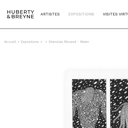
ARTISTES
EXPOSITIONS
VISITES VIR
Accueil
>
Expositions
>
>
Stanislas Moussé - Mater