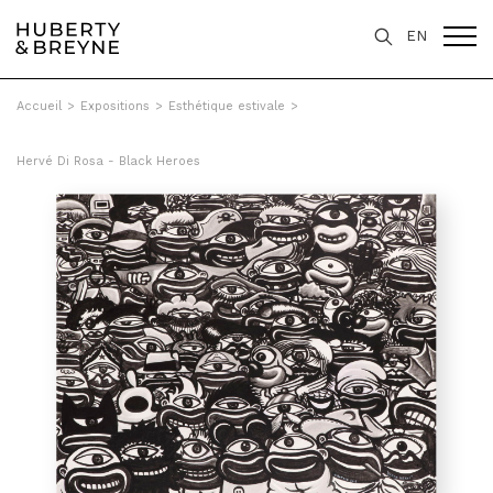
EN
Accueil
>
Expositions
>
Esthétique estivale
>
Hervé Di Rosa - Black Heroes