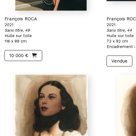
François ROCA
François RO
2021
2021
Sans titre, 49
Sans titre, 44
Huile sur toile
Huile sur toile
116 x 89 cm
73 x 92 cm
Encadrement :
10 000 €
Vendue