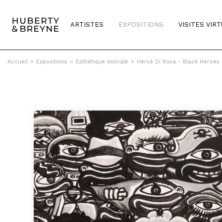
ARTISTES
EXPOSITIONS
VISITES VIR
Accueil
>
Expositions
>
Esthétique estivale
>
Hervé Di Rosa - Black Heroes