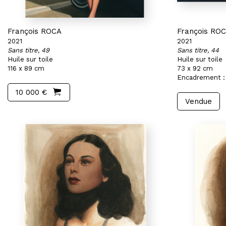
François ROCA
François RO
2021
2021
Sans titre, 49
Sans titre, 44
Huile sur toile
Huile sur toile
116 x 89 cm
73 x 92 cm
Encadrement :
10 000 €
Vendue