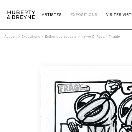
ARTISTES
EXPOSITIONS
VISITES VIR
Accueil
>
Expositions
>
Esthétique estivale
>
Hervé Di Rosa - Fragile