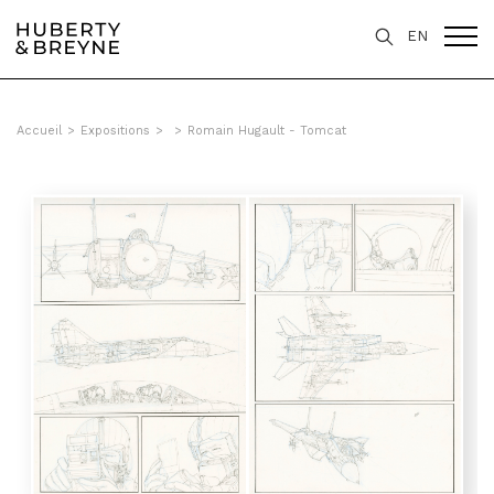
EN
Accueil
>
Expositions
>
>
Romain Hugault - Tomcat