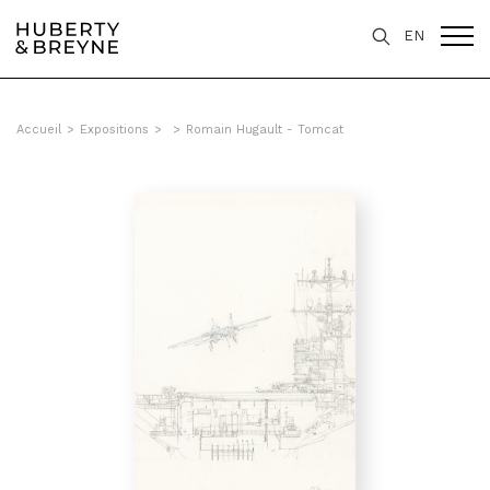
EN
Accueil
>
Expositions
>
>
Romain Hugault - Tomcat