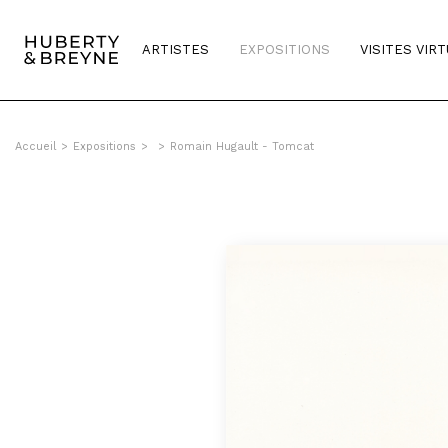
ARTISTES
EXPOSITIONS
VISITES VIR
Accueil
>
Expositions
>
>
Romain Hugault - Tomcat