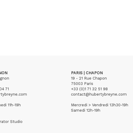
GNON
PARIS | CHAPON
ignon
19 - 21 Rue Chapon
75003 Paris
04 71
+33 (0)1 71 32 51 98
rtybreyne.com
contact@hubertybreyne.com
edi 11h-19h
Mercredi > Vendredi 13h30-19h
Samedi 12h-19h
rator Studio