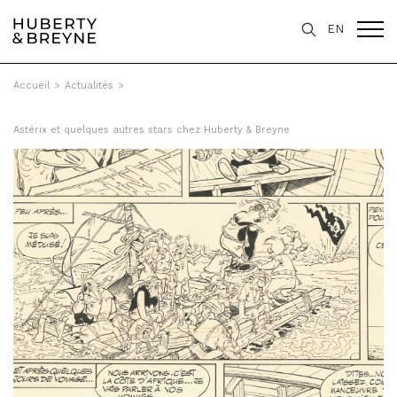
EN
Accueil
>
Actualités
>
Astérix et quelques autres stars chez Huberty & Breyne