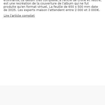
étonnante, ce dessin très complexe, à l'encre de Chine et feutre,
est une recréation de la couverture de l'album qui ne fut
produite qu'en format virtuel. La feuille de 650 x 500 mm date
de 2025. Les experts maison l'attendent entre 2 000 et 3 000€.
Lire l'article complet