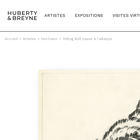
ARTISTES
EXPOSITIONS
VISITES VIR
Accueil
>
Artistes
>
Hermann
>
Sitting Bull passe à l'attaque