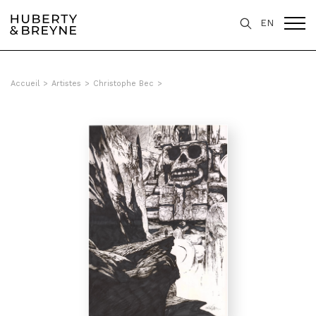
EN
Accueil
>
Artistes
>
Christophe Bec
>