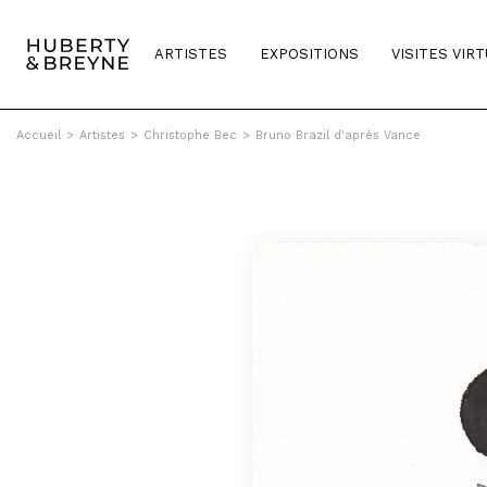
ARTISTES
EXPOSITIONS
VISITES VIR
Accueil
>
Artistes
>
Christophe Bec
>
Bruno Brazil d'après Vance