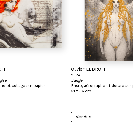
OIT
Olivier LEDROIT
2024
ngée
L'ange
he et collage sur papier
Encre, aérographe et dorure sur 
51 x 36 cm
Vendue