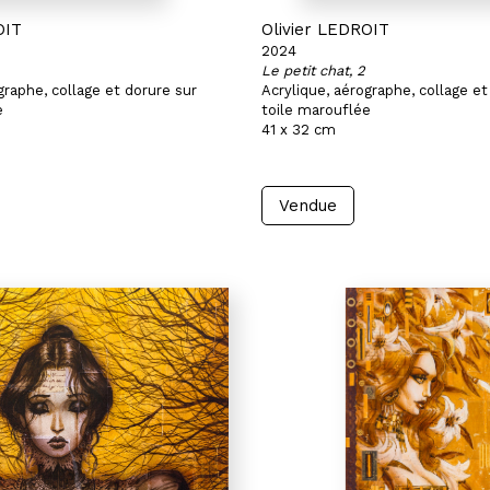
OIT
Olivier LEDROIT
2024
Le petit chat, 2
graphe, collage et dorure sur
Acrylique, aérographe, collage et
e
toile marouflée
41 x 32 cm
Vendue