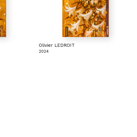
Olivier LEDROIT
2024
Femme ébène
 dorure sur
Acrylique, aérographe, collage et dorure sur
toile marouflée
50 x 100 cm
Vendue