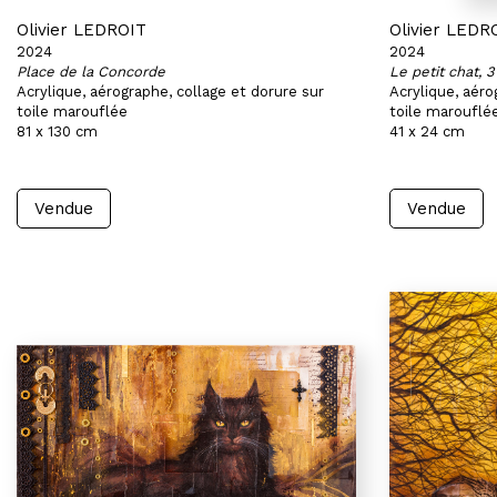
Olivier LEDROIT
Olivier LEDR
2024
2024
Place de la Concorde
Le petit chat, 3
Acrylique, aérographe, collage et dorure sur
Acrylique, aéro
toile marouflée
toile marouflé
81 x 130 cm
41 x 24 cm
Vendue
Vendue