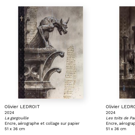
Olivier LEDROIT
Olivier LEDR
2024
2024
La gargouille
Les toits de Par
Encre, aérographe et collage sur papier
Encre, aérograp
51 x 36 cm
51 x 36 cm