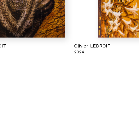
OIT
Olivier LEDROIT
2024
armes
Femme ivoire
graphe et collage sur toile
Acrylique, aérographe, collage et
toile marouflée
50 x 100 cm
Vendue