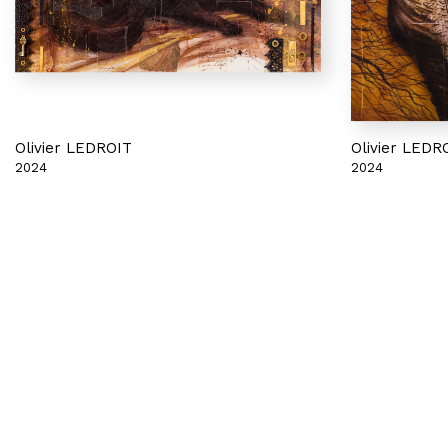
Olivier LEDROIT
Olivier LEDR
2024
2024
Le chat couché
La femme en l
Acrylique, aérographe, collage et dorure sur
Acrylique, aéro
toile marouflée
marouflée
50 x 73 cm
60 x 60 cm
Vendue
3 200 €