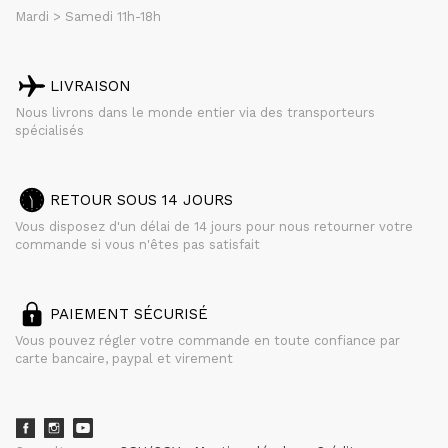
Mardi > Samedi 11h-18h
LIVRAISON
Nous livrons dans le monde entier via des transporteurs
spécialisés
RETOUR SOUS 14 JOURS
Vous disposez d'un délai de 14 jours pour nous retourner votre
commande si vous n'êtes pas satisfait
PAIEMENT SÉCURISÉ
Vous pouvez régler votre commande en toute confiance par
carte bancaire, paypal et virement