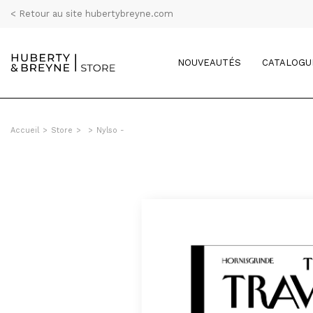
< Retour au site hubertybreyne.com
NOUVEAUTÉS
CATALOGU
Accueil
>
Store
>
>
Nylso -