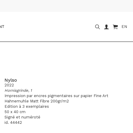
NT
EN
Nylso
2022
Hornisgrinde, 1
Impression par encres pigmentaires sur papier Fine Art
Hahnemuhle Matt Fibre 200gr/m2
Edition à 3 exemplaires
50 x 40 cm
Signé et numéroté
id. 44442