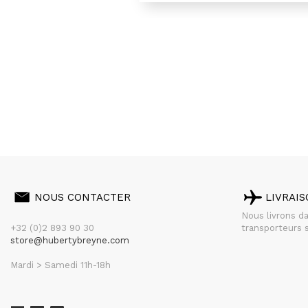
NOUS CONTACTER
LIVRAI
Nous livrons d
+32 (0)2 893 90 30
transporteurs s
store@hubertybreyne.com
Mardi > Samedi 11h-18h