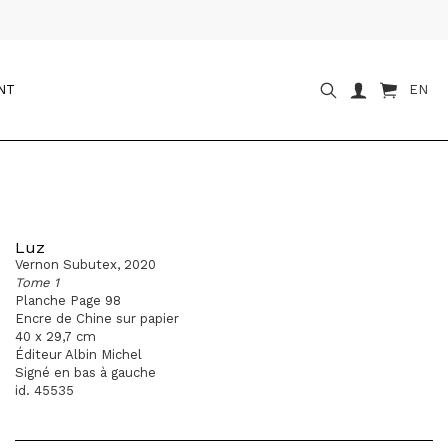
NT
EN
Luz
Vernon Subutex, 2020
Tome 1
Planche Page 98
Encre de Chine sur papier
40 x 29,7 cm
Éditeur Albin Michel
Signé en bas à gauche
id. 45535