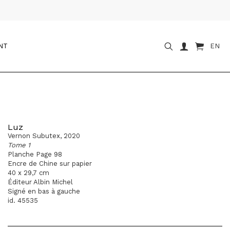
NT
EN
Luz
Vernon Subutex, 2020
Tome 1
Planche Page 98
Encre de Chine sur papier
40 x 29,7 cm
Éditeur Albin Michel
Signé en bas à gauche
id. 45535