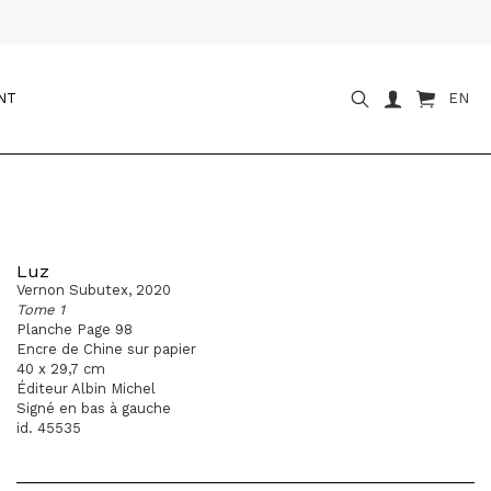
NT
EN
Luz
Vernon Subutex, 2020
Tome 1
Planche Page 98
Encre de Chine sur papier
40 x 29,7 cm
Éditeur Albin Michel
Signé en bas à gauche
id. 45535