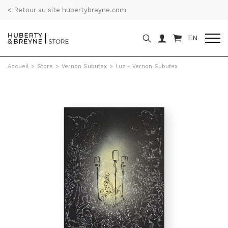
< Retour au site hubertybreyne.com
EN
Accueil
>
Store
>
Vernon Subutex
>
Luz - Vernon Subutex