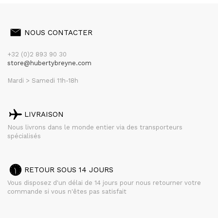
NOUS CONTACTER
+32 (0)2 893 90 30
store@hubertybreyne.com
Mardi > Samedi 11h-18h
LIVRAISON
Nous livrons dans le monde entier via des transporteurs
spécialisés
RETOUR SOUS 14 JOURS
Vous disposez d'un délai de 14 jours pour nous retourner votre
commande si vous n'êtes pas satisfait