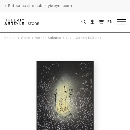
< Retour au site hubertybreyne.com
EN
Accueil
>
Store
>
Vernon Subutex
>
Luz - Vernon Subutex