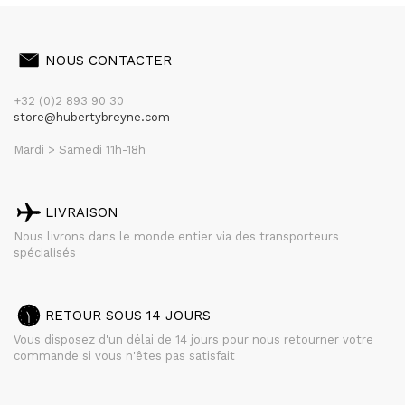
NOUS CONTACTER
+32 (0)2 893 90 30
store@hubertybreyne.com
Mardi > Samedi 11h-18h
LIVRAISON
Nous livrons dans le monde entier via des transporteurs
spécialisés
RETOUR SOUS 14 JOURS
Vous disposez d'un délai de 14 jours pour nous retourner votre
commande si vous n'êtes pas satisfait