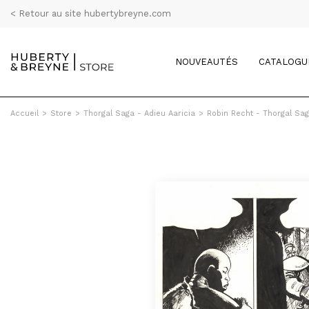
< Retour au site hubertybreyne.com
NOUVEAUTÉS
CATALOGU
Accueil
>
Store
>
Thorgal Saga - Adieu Aaricia
>
Robin Recht - Thorgal Sag