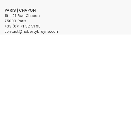
PARIS | CHAPON
19 - 21 Rue Chapon
75003 Paris
+33 (0)1 71 32 51 98
contact@hubertybreyne.com
Mercredi > Vendredi 13h30-19h
Samedi 12h-19h
S'inscrire à notre newsletter
CGU/CGV
Mentions légales
Crédits
Archives
Huberty & Breyne © – 2026
powered by
Curator Studio