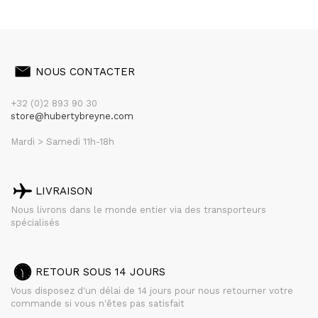
NOUS CONTACTER
+32 (0)2 893 90 30
store@hubertybreyne.com
Mardi > Samedi 11h-18h
LIVRAISON
Nous livrons dans le monde entier via des transporteurs
spécialisés
RETOUR SOUS 14 JOURS
Vous disposez d'un délai de 14 jours pour nous retourner votre
commande si vous n'êtes pas satisfait