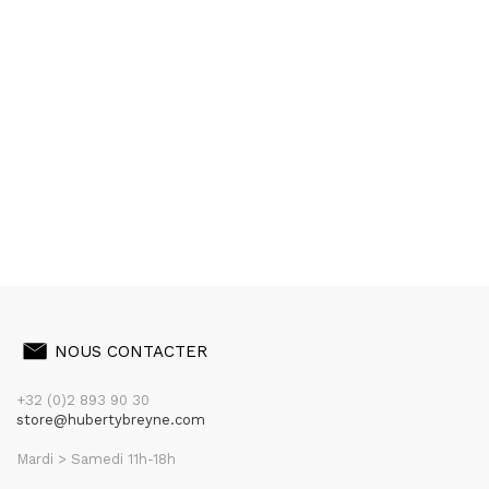
NOUS CONTACTER
+32 (0)2 893 90 30
store@hubertybreyne.com
Mardi > Samedi 11h-18h