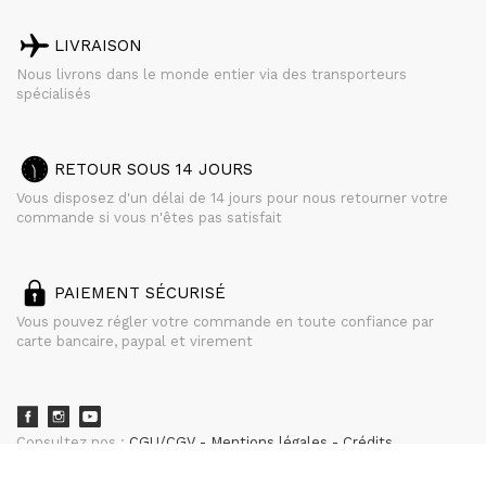
LIVRAISON
Nous livrons dans le monde entier via des transporteurs
spécialisés
RETOUR SOUS 14 JOURS
Vous disposez d'un délai de 14 jours pour nous retourner votre
commande si vous n'êtes pas satisfait
PAIEMENT SÉCURISÉ
Vous pouvez régler votre commande en toute confiance par
carte bancaire, paypal et virement
Consultez nos :
CGU/CGV
Mentions légales
Crédits
powered by
CURATOR STUDIO