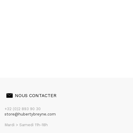
NOUS CONTACTER
+32 (0)2 893 90 30
store@hubertybreyne.com
Mardi > Samedi 11h-18h