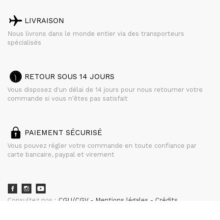
LIVRAISON
Nous livrons dans le monde entier via des transporteurs
spécialisés
RETOUR SOUS 14 JOURS
Vous disposez d'un délai de 14 jours pour nous retourner votre
commande si vous n'êtes pas satisfait
PAIEMENT SÉCURISÉ
Vous pouvez régler votre commande en toute confiance par
carte bancaire, paypal et virement
Consultez nos :
CGU/CGV
Mentions légales
Crédits
powered by
CURATOR STUDIO