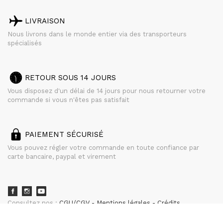
LIVRAISON
Nous livrons dans le monde entier via des transporteurs
spécialisés
RETOUR SOUS 14 JOURS
Vous disposez d'un délai de 14 jours pour nous retourner votre
commande si vous n'êtes pas satisfait
PAIEMENT SÉCURISÉ
Vous pouvez régler votre commande en toute confiance par
carte bancaire, paypal et virement
Consultez nos :
CGU/CGV
Mentions légales
Crédits
powered by
CURATOR STUDIO