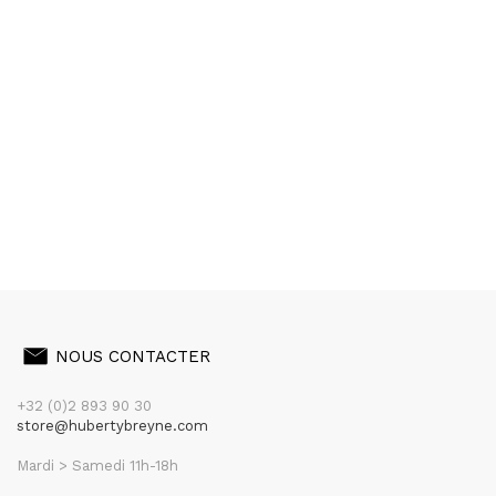
NOUS CONTACTER
+32 (0)2 893 90 30
store@hubertybreyne.com
Mardi > Samedi 11h-18h