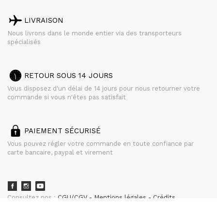
LIVRAISON
Nous livrons dans le monde entier via des transporteurs
spécialisés
RETOUR SOUS 14 JOURS
Vous disposez d'un délai de 14 jours pour nous retourner votre
commande si vous n'êtes pas satisfait
PAIEMENT SÉCURISÉ
Vous pouvez régler votre commande en toute confiance par
carte bancaire, paypal et virement
Consultez nos :
CGU/CGV
Mentions légales
Crédits
powered by
CURATOR STUDIO