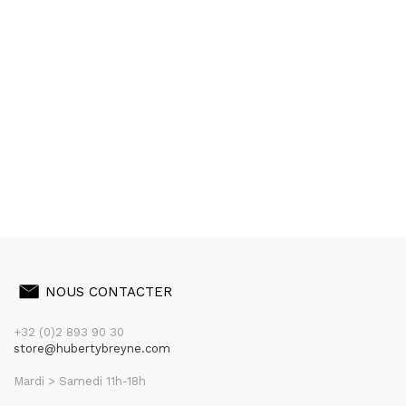
NOUS CONTACTER
+32 (0)2 893 90 30
store@hubertybreyne.com
Mardi > Samedi 11h-18h