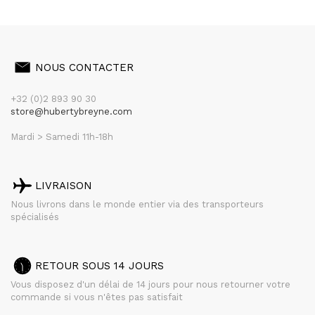
NOUS CONTACTER
+32 (0)2 893 90 30
store@hubertybreyne.com
Mardi > Samedi 11h-18h
LIVRAISON
Nous livrons dans le monde entier via des transporteurs
spécialisés
RETOUR SOUS 14 JOURS
Vous disposez d'un délai de 14 jours pour nous retourner votre
commande si vous n'êtes pas satisfait