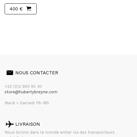
400 €
NOUS CONTACTER
+32 (0)2 893 90 30
store@hubertybreyne.com
Mardi > Samedi 11h-18h
LIVRAISON
Nous livrons dans le monde entier via des transporteurs