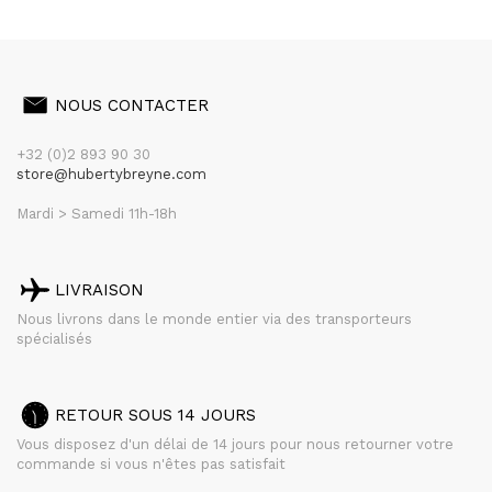
NOUS CONTACTER
+32 (0)2 893 90 30
store@hubertybreyne.com
Mardi > Samedi 11h-18h
LIVRAISON
Nous livrons dans le monde entier via des transporteurs
spécialisés
RETOUR SOUS 14 JOURS
Vous disposez d'un délai de 14 jours pour nous retourner votre
commande si vous n'êtes pas satisfait