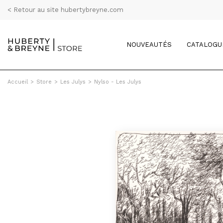
< Retour au site hubertybreyne.com
NOUVEAUTÉS
CATALOGU
Accueil
>
Store
>
Les Julys
>
Nylso - Les Julys