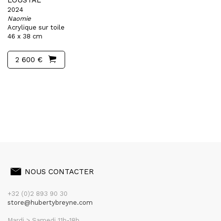
LOUSTAL
2024
Naomie
Acrylique sur toile
46 x 38 cm
2 600 €
NOUS CONTACTER
+32 (0)2 893 90 30
store@hubertybreyne.com
Mardi > Samedi 11h-18h