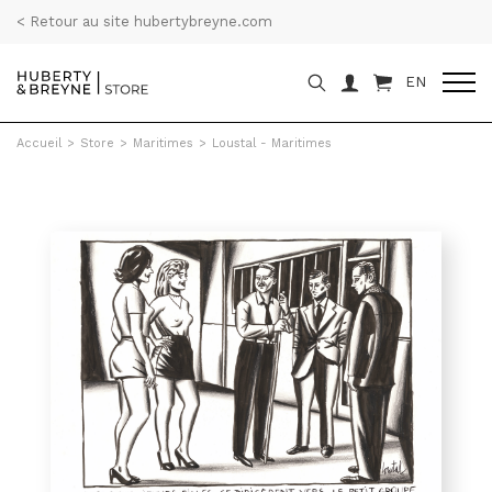
< Retour au site hubertybreyne.com
EN
Accueil
>
Store
>
Maritimes
>
Loustal - Maritimes