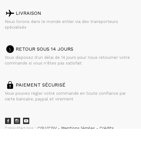
LIVRAISON
Nous livrons dans le monde entier via des transporteurs
spécialisés
RETOUR SOUS 14 JOURS
Vous disposez d'un délai de 14 jours pour nous retourner votre
commande si vous n'êtes pas satisfait
PAIEMENT SÉCURISÉ
Vous pouvez régler votre commande en toute confiance par
carte bancaire, paypal et virement
Consultez nos :
CGU/CGV
Mentions légales
Crédits
powered by
CURATOR STUDIO