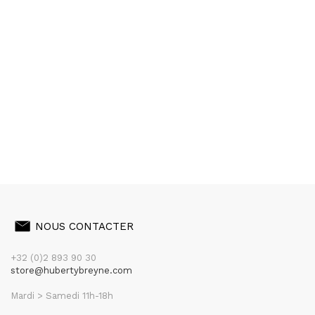
NOUS CONTACTER
+32 (0)2 893 90 30
store@hubertybreyne.com
Mardi > Samedi 11h-18h